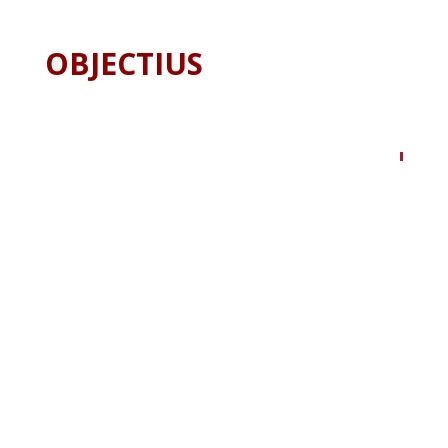
OBJECTIUS
1
Estudiar el paper de l’activació dels receptors
d’estrògens ERβ i GPER
en la viabilitat de la
cèl·lula-β en presència i absència d’estímuls
apoptòtics.