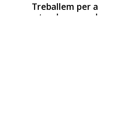
Treballem per a
entendre com els
contaminants químics
influeixen en
l’homeòstasi de la
glucosa. El nostre
objectiu final és traduir
aquest coneixement en
accions per a disminuir
la prevalença de la
diabetis i els trastorns
metabòlics relacionats.